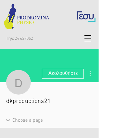
Τηλ:
24 627062
Περισσότερες ενέργειες
Ακολουθήστε
dkproductions21
dkproductions21