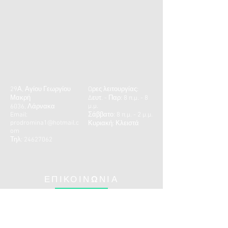
29Α, Αγίου Γεωργίου
Ωρες λειτουργίας:
Μακρή
Δευτ. - Παρ: 8 π.μ. - 8
μ.μ.
6036, Λάρνακα
Email:
​​Σάββατο: 8 π.μ. - 2 μ.μ.
prodromina1@hotmail.c
Κυριακή: Κλειστά
om
Τηλ:
24627062
ΕΠΙΚΟΙΝΩΝΙΑ