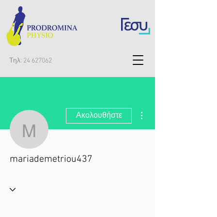
Τηλ:
24 627062
Περισσότερες ενέργειες
Ακολουθήστε
mariademetriou437
mariademetriou437