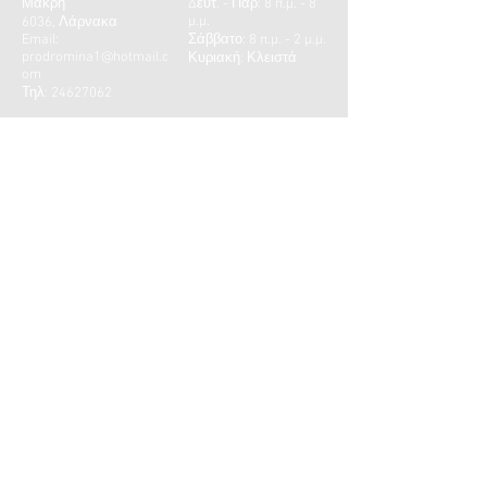
Μακρή
Δευτ. - Παρ: 8 π.μ. - 8
μ.μ.
6036, Λάρνακα
Email:
​​Σάββατο: 8 π.μ. - 2 μ.μ.
prodromina1@hotmail.c
Κυριακή: Κλειστά
om
Τηλ:
24627062
ΕΠΙΚΟΙΝΩΝΙΑ