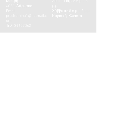
Μακρή
Δευτ. - Παρ: 8 π.μ. - 8
μ.μ.
6036, Λάρνακα
Email:
​​Σάββατο: 8 π.μ. - 2 μ.μ.
prodromina1@hotmail.c
Κυριακή: Κλειστά
om
Τηλ:
24627062
ΕΠΙΚΟΙΝΩΝΙΑ