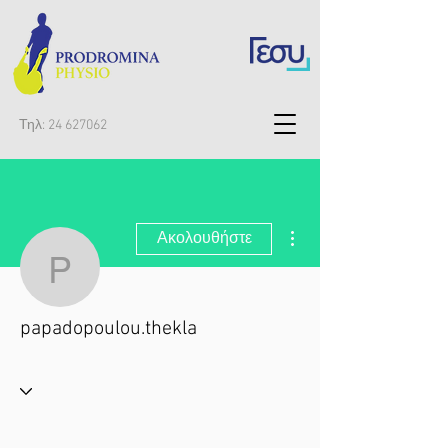
Τηλ:
24 627062
Περισσότερες ενέργειες
Ακολουθήστε
papadopoulou.thekla
papadopoulou.thekla